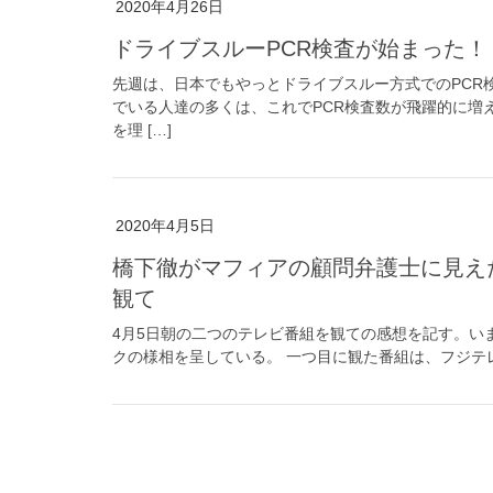
2020年4月26日
ドライブスルーPCR検査が始まった！
先週は、日本でもやっとドライブスルー方式でのPCR
でいる人達の多くは、これでPCR検査数が飛躍的に増
を理 […]
2020年4月5日
橋下徹がマフィアの顧問弁護士に見えた、売国奴的発言：日曜報道 THE PRIME を
観て
4月5日朝の二つのテレビ番組を観ての感想を記す。い
クの様相を呈している。 一つ目に観た番組は、フジテレビの