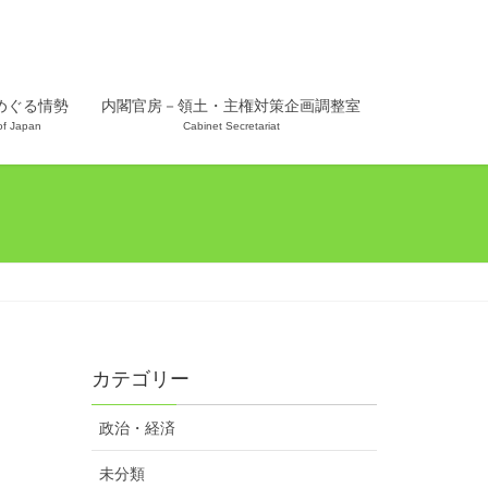
めぐる情勢
内閣官房－領土・主権対策企画調整室
 of Japan
Cabinet Secretariat
カテゴリー
政治・経済
未分類