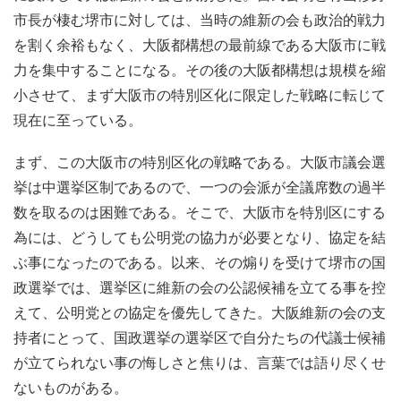
市長が棲む堺市に対しては、当時の維新の会も政治的戦力
を割く余裕もなく、大阪都構想の最前線である大阪市に戦
力を集中することになる。その後の大阪都構想は規模を縮
小させて、まず大阪市の特別区化に限定した戦略に転じて
現在に至っている。
まず、この大阪市の特別区化の戦略である。大阪市議会選
挙は中選挙区制であるので、一つの会派が全議席数の過半
数を取るのは困難である。そこで、大阪市を特別区にする
為には、どうしても公明党の協力が必要となり、協定を結
ぶ事になったのである。以来、その煽りを受けて堺市の国
政選挙では、選挙区に維新の会の公認候補を立てる事を控
えて、公明党との協定を優先してきた。大阪維新の会の支
持者にとって、国政選挙の選挙区で自分たちの代議士候補
が立てられない事の悔しさと焦りは、言葉では語り尽くせ
ないものがある。