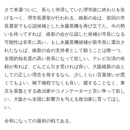
さて来週ついに、長らく停滞していた堺市政に終わりを告
げるべく、堺市長選挙が行われる。維新の会は、前回の市
長選挙でも公認候補とした永藤英機を再び立てた。今の勢
いを持ってすれば、維新の会が公認した候補が市長になる
可能性は非常に高い。もし永藤英機候補が新市長に選出さ
れたならば、維新の会の支持者として願うことは唯一つ、
全国的知名度の高い首長になって欲しい。テレビ出演の依
頼が有れば、どんどん引き受ければ良い。大阪維新の会と
しての正しい理念を発するなら、少しくらい言葉使いが悪
くてもよい。橋下徹程でなくも良い。臆することなく、東
京を基盤とする政治家やコメンテーターと言い争って欲し
い。大阪から全国に影響力を与える政治家に育ってほし
い。
令和になっての最初の戦である。