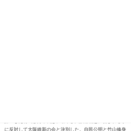
為である。恐らく集めた資金は、竹山修自身の政治活動に
は使われず、他政党とその政治家達に流れたものと言われ
ている。何故なら、竹山修身にとっての政治活動と選挙活
動とは、有権者に直接語りかけるものではなく、自民党と
公明党の推薦を得る事が全てであった。維新と自公の戦い
の主戦場が大阪市である事を利用して、無能な自分が堺市
長であり続ける為の工作であったと思われる。政令指定都
市と言えば聞こえはいいが、堺市では政治的無能の犯罪者
が三期目の首長を勤めていたのである。
さて、これまでの維新の会と堺市を振り返って見る。そも
そも大阪都構想の始まりでは、堺市も特別区に含まれてい
た。東京都に並ぶ強大な財政基盤を有する自治体を確立す
る為には、大阪市の周辺自治体を含めた広域の特別区を形
成しなければならない。しかし、大阪維新の会が支援して
擁立した竹山修身市長は、堺市が大阪都構想に含まれる事
に反対して大阪維新の会と決別した。自民公明と竹山修身