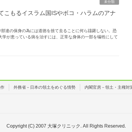
未分類
幹部達の保身の為には道徳を捨て去ることに何ら躊躇しない。恐
大学が患っている病を治すには、正常な身体の一部を犠牲にして
工作
外務省－日本の領土をめぐる情勢
内閣官房－領土・主権対
Copyright (C) 2007 大塚クリニック. All Rights Reserved.