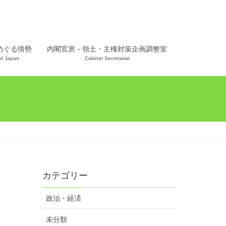
めぐる情勢
内閣官房－領土・主権対策企画調整室
 of Japan
Cabinet Secretariat
カテゴリー
政治・経済
未分類