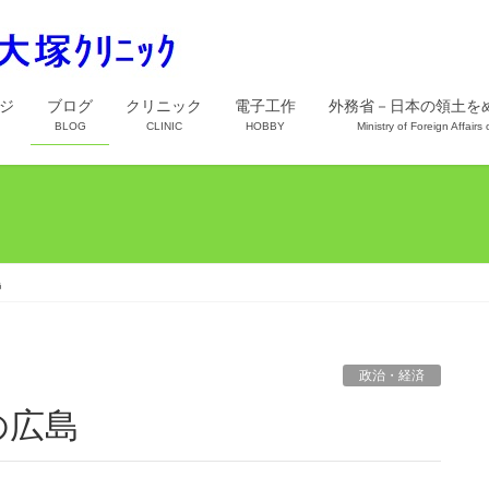
ジ
ブログ
クリニック
電子工作
外務省－日本の領土を
BLOG
CLINIC
HOBBY
Ministry of Foreign Affairs
島
政治・経済
の広島