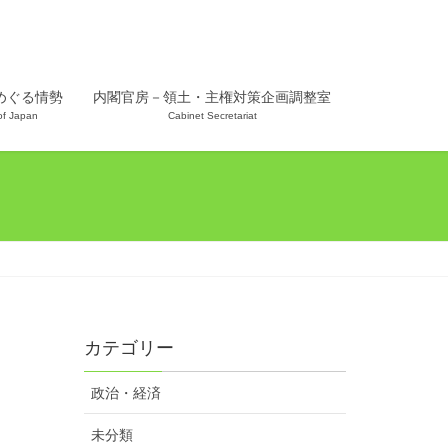
めぐる情勢
内閣官房－領土・主権対策企画調整室
 of Japan
Cabinet Secretariat
カテゴリー
政治・経済
未分類