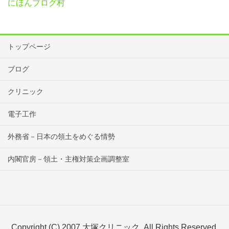
にほんブログ村
トップページ
ブログ
クリニック
電子工作
外務省－日本の領土をめぐる情勢
内閣官房－領土・主権対策企画調整室
Copyright (C) 2007 大塚クリニック. All Rights Reserved.