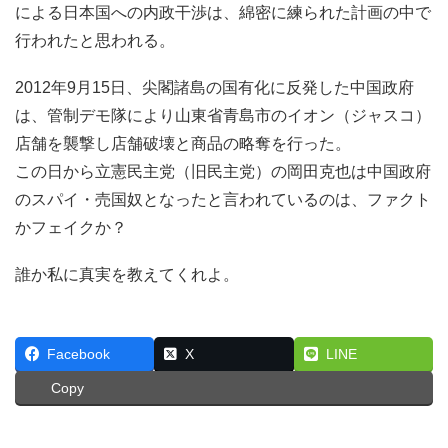
による日本国への内政干渉は、綿密に練られた計画の中で
行われたと思われる。
2012年9月15日、尖閣諸島の国有化に反発した中国政府
は、管制デモ隊により山東省青島市のイオン（ジャスコ）
店舗を襲撃し店舗破壊と商品の略奪を行った。
この日から立憲民主党（旧民主党）の岡田克也は中国政府
のスパイ・売国奴となったと言われているのは、ファクト
かフェイクか？
誰か私に真実を教えてくれよ。
Facebook
X
LINE
Copy